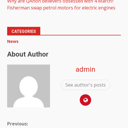
Why are QAnon believers obsessed with 4 March?
Fisherman swap petrol motors for electric engines
CATEGORIES
News
About Author
admin
See author's posts
Continue
Previous: