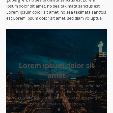
gubergren, no sea takimata sanctus est Lorem
ipsum dolor sit amet. no sea takimata sanctus est
Lorem ipsum dolor sit amet. no sea takimata sanctus
est Lorem ipsum dolor sit amet. sed diam voluptua.
Lorem ipsum dolor sit
amet
Lorem ipsum dolor sit amet,sed diam nonumy
eirmod tempor invidunt ut labore et dolore
magna aliquyam erat, At vero eos et accusam et
justo duo dolores et ea rebum.