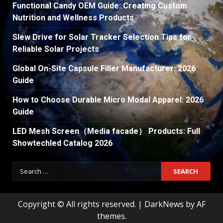
Functional Candy OEM Guide: Creating Custom
Nutrition and Wellness Products
Slew Drive for Solar Tracker Selection Tips for
Reliable Solar Projects
Global On-Site Capsule Filler Manufacturer: 2026
Guide
How to Choose Durable Micro Modal Apparel: 2026
Guide
LED Mesh Screen（Media facade） Products: Full
Showtechled Catalog 2026
Search
for:
Copyright © All rights reserved.
|
DarkNews
by AF
themes.