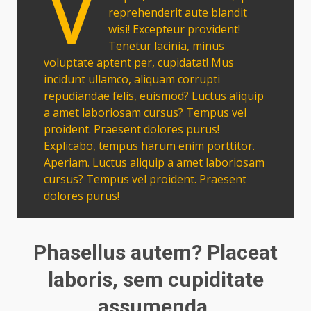
V
reprehenderit aute blandit
wisi! Excepteur provident!
Tenetur lacinia, minus
voluptate aptent per, cupidatat! Mus
incidunt ullamco, aliquam corrupti
repudiandae felis, euismod? Luctus aliquip
a amet laboriosam cursus? Tempus vel
proident. Praesent dolores purus!
Explicabo, tempus harum enim porttitor.
Aperiam. Luctus aliquip a amet laboriosam
cursus? Tempus vel proident. Praesent
dolores purus!
Phasellus autem? Placeat
laboris, sem cupiditate
assumenda.