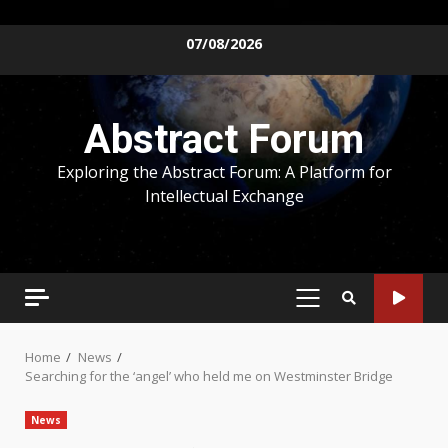
Skip
07/08/2026
to
content
Abstract Forum
Exploring the Abstract Forum: A Platform for
Intellectual Exchange
PRIMARY
MENU
Home
News
Searching for the ‘angel’ who held me on Westminster Bridge
News