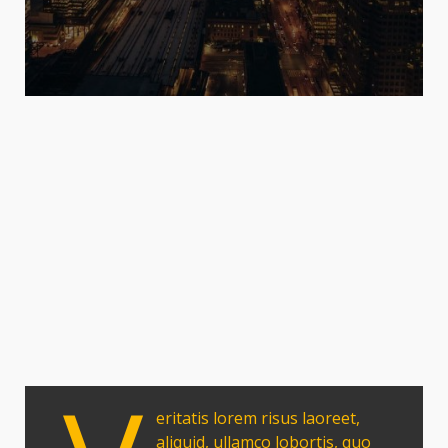
eritatis lorem risus laoreet,
aliquid, ullamco lobortis, quo