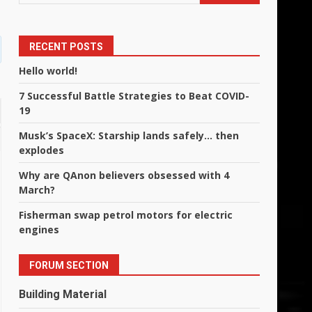
RECENT POSTS
Hello world!
7 Successful Battle Strategies to Beat COVID-
19
Musk’s SpaceX: Starship lands safely… then
explodes
Why are QAnon believers obsessed with 4
March?
Fisherman swap petrol motors for electric
engines
FORUM SECTION
Building Material