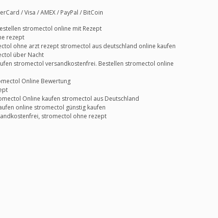
Card / Visa / AMEX / PayPal / BitCoin
tellen stromectol online mit Rezept
ne rezept
ctol ohne arzt rezept stromectol aus deutschland online kaufen
ctol über Nacht
ufen stromectol versandkostenfrei. Bestellen stromectol online
romectol Online Bewertung
ept
romectol Online kaufen stromectol aus Deutschland
ufen online stromectol günstig kaufen
sandkostenfrei, stromectol ohne rezept