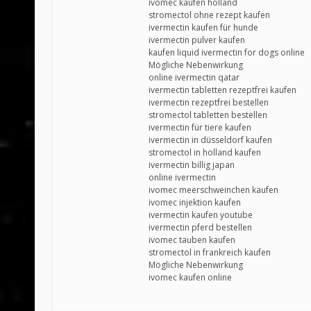
ivomec kaufen holland
stromectol ohne rezept kaufen
ivermectin kaufen für hunde
ivermectin pulver kaufen
kaufen liquid ivermectin for dogs online
Mögliche Nebenwirkung
online ivermectin qatar
ivermectin tabletten rezeptfrei kaufen
ivermectin rezeptfrei bestellen
stromectol tabletten bestellen
ivermectin für tiere kaufen
ivermectin in düsseldorf kaufen
stromectol in holland kaufen
ivermectin billig japan
online ivermectin
ivomec meerschweinchen kaufen
ivomec injektion kaufen
ivermectin kaufen youtube
ivermectin pferd bestellen
ivomec tauben kaufen
stromectol in frankreich kaufen
Mögliche Nebenwirkung
ivomec kaufen online