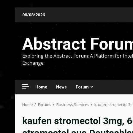
Skip
08/08/2026
to
content
Abstract Foru
Exploring the Abstract Forum: A Platform for Intel
Exchange
Home
News
Forum
Home
Forums
Business Services
kaufen stromectol 3
kaufen stromectol 3mg, 