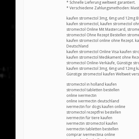
* Schnelle Lieferung weltweit garantiert.
* Verschiedene Zahlungsmethoden: Master
kaufen stromectol 3mg, 6mg und 12mg Bes
kaufen stromectol, kaufen stromectol oh
stromectol Online Mit Mastercard, strome
stromectol Ohne Rezept Bestellen strome
kaufen stromectol online ohne Rezept. ka
Deutschland
kaufen stromectol Online Visa kaufen st
kaufen stromectol Medikament ohne Rez
stromectol Online-Verkäufe, Günstige st
kaufen stromectol 3mg, 6mg und 12mg ka
Günstige stromectol kaufen Weltweit ver
stromectol in holland kaufen
stromectol tabletten bestellen
online ivermectin
online ivermectin deutschland
ivermectin for dogs kaufen online
stromectol rezeptfrei bestellen
ivermectin für tiere kaufen
ivermectin stromectol kaufen
ivermectin tabletten bestellen
comprar ivermectina online