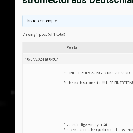
stromectol aus Deutschl
This topic is empty.
Viewing 1 post (of 1 total)
Posts
10/04/2024 at 04:07
SCHNELLE ZULASSUNGEN und VERSAND – J
Suche nach stromectol !!! HIER EINTRETEN
.
.
.
.
.
.
* vollständige Anonymität
* Pharmazeutische Qualität und Dosierun