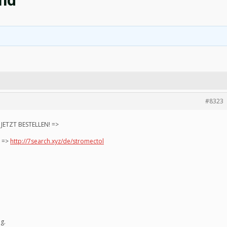
and
#8323
ETZT BESTELLEN! =>
! =>
http://7search.xyz/de/stromectol
g.