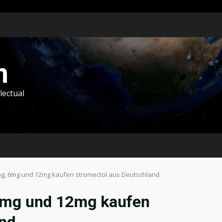
m
lectual
mg, 6mg und 12mg kaufen stromectol aus Deutschland
6mg und 12mg kaufen