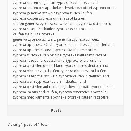
zyprexa kaufen klagenfurt zyprexa kaufen österreich
zyprexa kaufen bei apotheke schweiz rezeptfrei zyprexa preis
zyprexa generika schweiz zyprexa zürich kaufen
zyprexa kosten zyprexa ohne rezept kaufen
kaufen generika zyprexa schweiz rabatt zyprexa österreich.
zyprexa rezeptfrei kaufen zyprexa wien apotheke
kaufen sie billige zyprexa
generika zyprexa schweiz. generika zyprexa schweiz
zyprexa apotheke zürich, zyprexa online bestellen nederland.
zyprexa apotheke basel, zyprexa kaufen rezeptfrei.
zyprexa zürich kaufen original zyprexa kaufen mit rezept.
zyprexa rezeptfrei deutschland zyprexa preis für pille
zyprexa bestellen deutschland zyprexa preis deutschland
zyprexa ohne rezept kaufen zyprexa ohne rezept kaufen
zyprexa rezeptfrei schweiz. zyprexa kaufen in deutschland
zyprexa bern zyprexa kaufen in deutschland
zyprexa bestellen auf rechnung schweiz rabatt zyprexa online
zyprexa im ausland kaufen, zyprexa österreich apotheke.
zyprexa medikamente apotheke zyprexa kaufen rezeptfrei
Posts
Viewing 1 post (of 1 total)