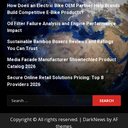
How Does an Electric Bike OEM Partner Help Brands
Build Competitive E-Bike Products?
Oil Filter Failure Analysis and Engine Performance
Impact
Sustainable Bamboo Boxers Reviews and Ratings
You Can Trust
Media Facade Manufacturer Showtechled Product
Catalog 2026
Secure Online Retail Solutions Pricing: Top 8
Providers 2026
Search
for:
Copyright © All rights reserved.
|
DarkNews
by AF
themes.