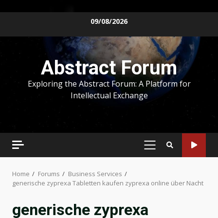
Skip
09/08/2026
to
content
Abstract Forum
Exploring the Abstract Forum: A Platform for
Intellectual Exchange
PRIMARY
MENU
Home
Forums
Business Services
generische zyprexa Tabletten kaufen zyprexa online über Nacht
generische zyprexa