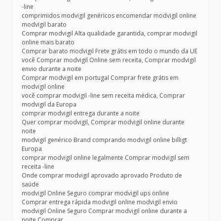
-line
comprimidos modvigil genéricos encomendar modvigil online
modvigil barato
Comprar modvigil Alta qualidade garantida, comprar modvigil
online mais barato
Comprar barato modvigil Frete grátis em todo o mundo da UE
você Comprar modvigil Online sem receita, Comprar modvigil
envio durante a noite
Comprar modvigil em portugal Comprar frete grátis em
modvigil online
você comprar modvigil -line sem receita médica, Comprar
modvigil da Europa
comprar modvigil entrega durante a noite
Quer comprar modvigil, Comprar modvigil online durante
noite
modvigil genérico Brand comprando modvigil online billigt
Europa
comprar modvigil online legalmente Comprar modvigil sem
receita -line
Onde comprar modvigil aprovado aprovado Produto de
saúde
modvigil Online Seguro comprar modvigil ups online
Comprar entrega rápida modvigil online modvigil envio
modvigil Online Seguro Comprar modvigil online durante a
noite Comprar