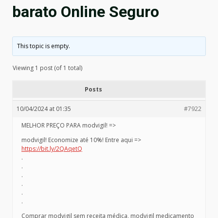
barato Online Seguro
This topic is empty.
Viewing 1 post (of 1 total)
Posts
10/04/2024 at 01:35
#7922
MELHOR PREÇO PARA modvigil! =>
modvigil! Economize até 10%! Entre aqui =>
https://bit.ly/2QAqetQ
.
.
.
.
.
.
Comprar modvigil sem receita médica, modvigil medicamento