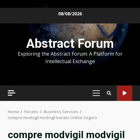
Skip
08/08/2026
to
content
Abstract Forum
Exploring the Abstract Forum: A Platform for
Intellectual Exchange
PRIMARY
MENU
Home
Forums
Business Services
compre modvigil modvigil barato Online Seguro
compre modvigil modvigil