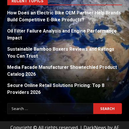
RECENT TOPICS
How Does an Electric Bike OEM Partner Help Brands
Build Competitive E-Bike Products?
Oil Filter Failure Analysis and Engine Performance
Impact
Sustainable Bamboo Boxers Reviews and Ratings
You Can Trust
Media Facade Manufacturer Showtechled Product
Catalog 2026
Secure Online Retail Solutions Pricing: Top 8
Providers 2026
Search
for:
Copyright © All rights reserved.
|
DarkNews
by AF