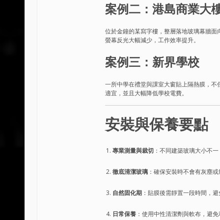
案例二：港島商業大
位於金鐘的某寫字樓，整層落地玻璃幕牆面向
螢幕反光大幅減少，工作效率提升。
案例三：新界學校
一所中學在禮堂與課室大窗貼上隔熱膜，不
適宜，並且大幅降低學校電費。
安裝與保養要點
專業測量與裁切
：不同建築玻璃大小不一
徹底清潔玻璃
：確保安裝時不會有灰塵或
自然固化期
：貼膜後需靜置一段時間，避
日常保養
：使用中性清潔劑與軟布，避免