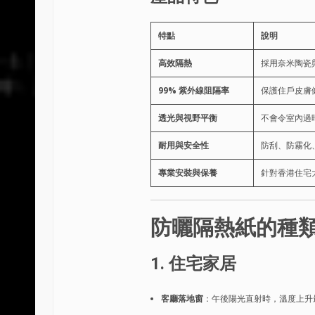
特點
說明
高效隔熱
採用奈米陶瓷
99% 紫外線阻隔率
保護住戶皮膚
透光與視野平衡
不會令室內過
耐用與安全性
防刮、防霧化
專業安裝與保養
針對香港住宅
防曬隔熱紙的種
1. 住宅家居
客廳落地窗
：午後陽光直射時，溫度上升