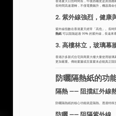
香港夏天日照時間長，午後西曬更是炎熱難
長時間高速運轉，不僅電費飆升，機器壽命
2. 紫外線強烈，健
紫外線指數在香港夏天經常「高危」。長時
熱紙
可以阻隔超過 99% 的紫外線，長遠
3. 高樓林立，玻璃幕
香港許多新式住宅與商業大樓大量使用玻璃
更加嚴重。傳統窗簾或百葉窗未必能真正阻
防曬隔熱紙的功
隔熱 —— 阻擋紅外線
防曬隔熱紙的核心功能就是隔熱。透過特殊
防曬 —— 阻隔紫外線