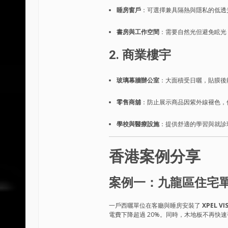
睡房窗戶
：可選擇兼具隔熱與隱私的低透
書房與工作空間
：需要自然光但避免眩光
2. 商業樓宇
玻璃幕牆辦公室
：大面積受日曬，貼膜後
零售商舖
：防止展示商品因紫外線褪色，
學校與醫療設施
：提供舒適的學習與就診
香港案例分享
案例一：九龍區住宅
一戶西曬單位在客廳與睡房安裝了
XPEL V
電費下降超過 20%。同時，木地板不再快