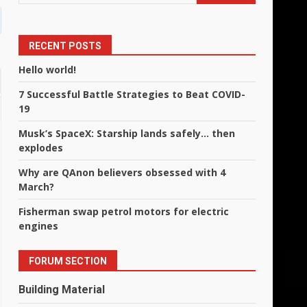
RECENT POSTS
Hello world!
7 Successful Battle Strategies to Beat COVID-
19
Musk’s SpaceX: Starship lands safely… then
explodes
Why are QAnon believers obsessed with 4
March?
Fisherman swap petrol motors for electric
engines
FORUM SECTION
Building Material