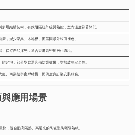
與多層結構技術，有效阻隔紅外線與熱能，室內溫度顯著降低。
健康，減少家具、木地板、窗簾因紫外線而褪色。
暗，保持自然採光，適合香港高密度居住環境。
、防起泡；部分型號還具備防爆效果，增加玻璃安全性。
大廈、商業樓宇窗戶結構，提供度身訂製安裝服務。
類與應用場景
最快，適合貼高隔熱、高透光的陶瓷型防曬隔熱紙。