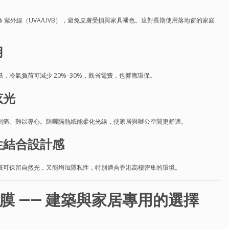
% 紫外線（UVA/UVB），避免皮膚受損與家具褪色。這對長期使用落地窗的家庭
用
，冷氣負荷可減少 20%–30%，既省電費，也響應環保。
眩光
刺痛、難以專心。防曬隔熱紙能柔化光線，使家居與辦公空間更舒適。
性結合設計感
既可保留自然光，又能增加隱私性，特別適合香港高樓密集的環境。
N隔熱膜 —— 建築與家居專用的選擇