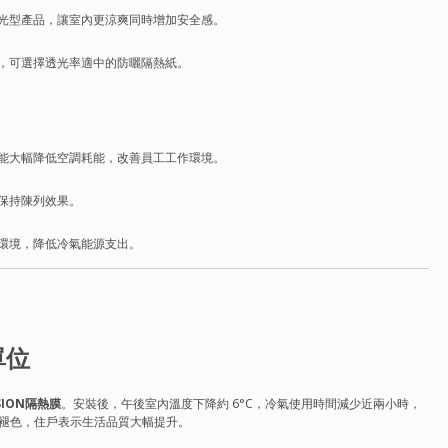
光型產品，讓室內更涼爽同時增加安全感。
，可選擇透光率適中的防曬隔熱紙。
能大幅降低空調耗能，改善員工工作環境。
保持陳列效果。
環境，降低冷氣能源支出。
單位
ISION隔熱膜
。安裝後，午後室內溫度下降約 6°C，冷氣使用時間減少近兩小時，
速褪色，住戶表示生活品質大幅提升。