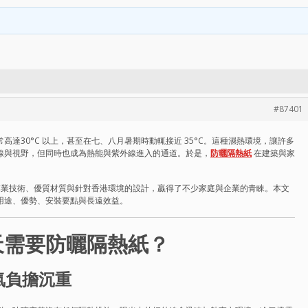
#87401
達30°C 以上，甚至在七、八月暑期時動輒接近 35°C。這種濕熱環境，讓許多
線與視野，但同時也成為熱能與紫外線進入的通道。於是，
防曬隔熱紙
在建築與家
業技術、優質材質與針對香港環境的設計，贏得了不少家庭與企業的青睞。本文
用途、優勢、安裝要點與長遠效益。
天需要防曬隔熱紙？
氣負擔沉重