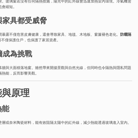
耐。玻璃窗若沒有任何隔熱措施，陽光中的紅外線會迅速加熱室內環境。冷氣機需
也會縮短。
康與家具都受威脅
間暴露不僅危害皮膚健康，還會導致家具、地毯、木地板、窗簾褪色老化。
防曬隔
來看不僅保護住戶，也保護了家居資產。
牆成為挑戰
幕牆與大面積落地窗。雖然帶來開揚景觀與自然光線，但同時也令隔熱與隱私問題
隔熱能，反而影響美觀。
能與原理
熱能
塗層或奈米陶瓷材料，能有效阻隔太陽中的紅外線，減少熱能透過玻璃進入室內。