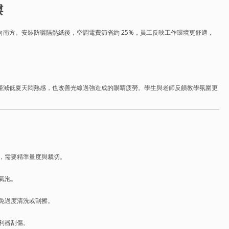
樓
南方。安裝防曬隔熱紙後，空調電費節省約 25%，員工反映工作環境更舒適，
僅減低夏天悶熱感，也改善光線過強造成的眼睛疲勞。學生與老師反饋教學氛圍更
，需要精準量度與裁切。
氣泡。
免過度清洗或刮擦。
利器刮傷。