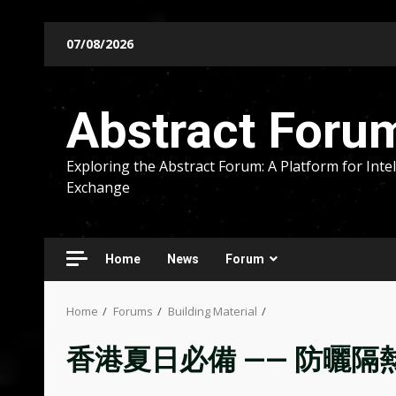
Skip
07/08/2026
to
content
Abstract Foru
Exploring the Abstract Forum: A Platform for Intel
Exchange
Home
News
Forum
Home
Forums
Building Material
香港夏日必備 —— 防曬