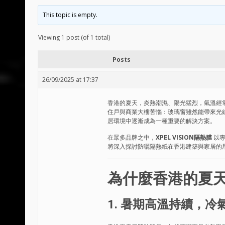
This topic is empty.
Viewing 1 post (of 1 total)
Posts
26/09/2025 at 17:37
香港的夏天，炎熱潮濕、陽光猛烈，氣溫經常高
住戶與商業大樓苦惱：玻璃窗雖然能帶來光
居環境中逐漸成為一種重要的解決方案。
在眾多品牌之中，
XPEL VISION隔熱膜
以專
將深入探討防曬隔熱紙在香港建築與家居的
為什麼香港的夏
1. 暑期高溫持續，冷