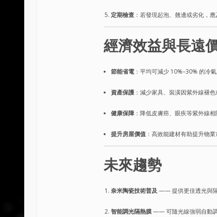
定期檢查
：若發現起泡、翹邊或劣化，應
經濟效益與長遠
節能省電
：平均可減少 10%–30% 的
資產保護
：減少家具、裝潢因紫外線褪色
健康保障
：降低皮膚癌、眼疾等紫外線相
提升房屋價值
：高效能建材有助提升物業
未來趨勢
奈米陶瓷技術普及
—— 提供更佳透光與
智能調光隔熱膜
—— 可隨光線強弱自動