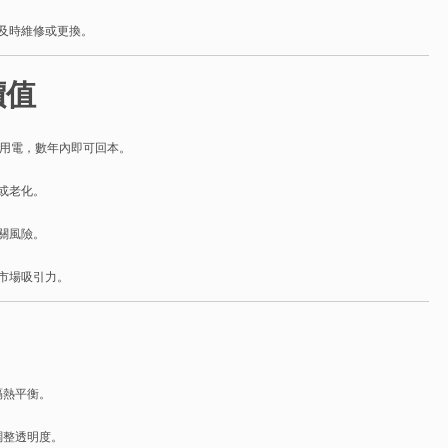
及時維修或更換。
價值
冷氣用電，數年內即可回本。
或老化。
關風險。
市場吸引力。
隔熱平衡。
調整透明度。